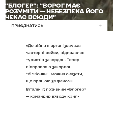
“БЛОГЕР”: “ВОРОГ МАЄ
РОЗУМІТИ — НЕБЕЗПЕКА ЙОГО
ЧЕКАЄ ВСЮДИ”
ПРИЄДНАТИСЬ
«До війни я організовував
чартерні рейси, відправляв
туристів закордон. Тепер
відправляю закордон
“бімбочки”. Можна сказати,
що працюю за фахом».
Віталій із позивним «Блогер»
— командир взводу крил-
бомбардувальників
батальйону безпілотних