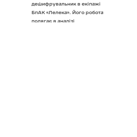
дешифрувальник в екіпажі
БпАК «Лелека». Його робота
полягає в аналізі
розвідувальних матеріалів з
дронів. Після кожного
вильоту він переглядає
матеріал, знаходить об’єкти,
визначає тип техніки і дає
точні координати.
Іноді це очевидні цілі, але
часто — лише кілька деталей
у кущах або непрямі ознаки,
за якими потрібно зрозуміти,
що саме перед тобою.
«Шукаю об’єкти, не схожі на
природні, щось дуже