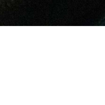
йового водія з
вели з ним, в
 в складі того ж
 рішення: він
і побратимами. Без
, допомагали з