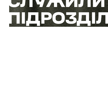
СЛУЖИЛИ 
ПІДРОЗДІЛ
Як передати дітям 
позивним «Дєда» — 
батальйоні, на од
підрозділу, що і йо
У 2023 році, після
забрав трьох своїх 
“Це не була для ни
діла не сиділи — 
пральними та суши