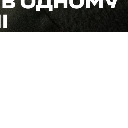
В ОДНОМУ
І
цінності, коли саме майбутнє стає полем бою? Для бо
це щоденна реальність. Троє його синів пів року про
ному з найгарячіших напрямків. Старший син вже воює
го батько.
 того, як мати залишила родину, «Дєда» прийняв важке
синів — 13, 15 та 16 років — до себе в батальйон.
х ознайомча екскурсія. Вони тут жили поруч зі мною 
працювали в банно-пральному комплексі, топили сауну
льними машинами, мили автівки після бойових”.