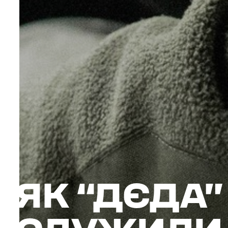
ЯК “ДЄДА”