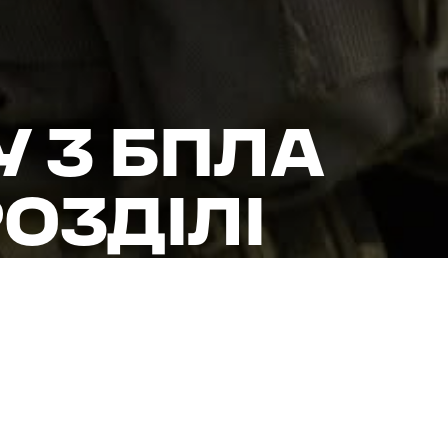
У З БПЛА
ОЗДІЛІ
альному. Будь-які
лема», — “Калина”
овномасштабного