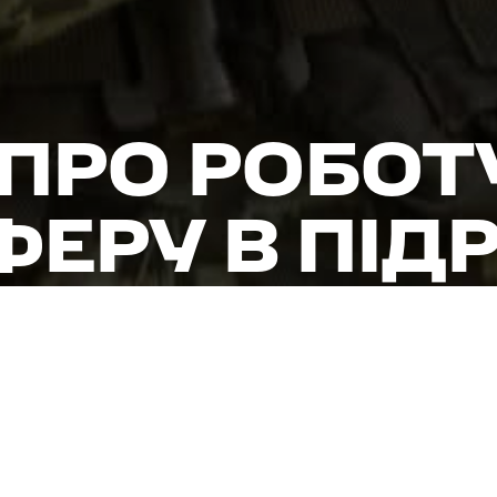
ПРО РОБОТ
ЕРУ В ПІДР
нтастична. З офіцерами спілкуємося «на ти», по-норм
ся одразу. Ніхто не каже, що це «твоя особиста проб
ою службу в 3-му механізованому батальйоні.
гій (ім’я змінено) потрапив не одразу. На початку п