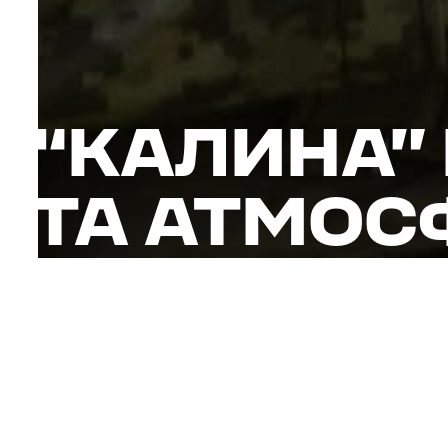
“КАЛИНА” 
ТА АТМОСФ
“Тут атмосфера фа
питання вирішують
розповідає про св
До батальйону Сер