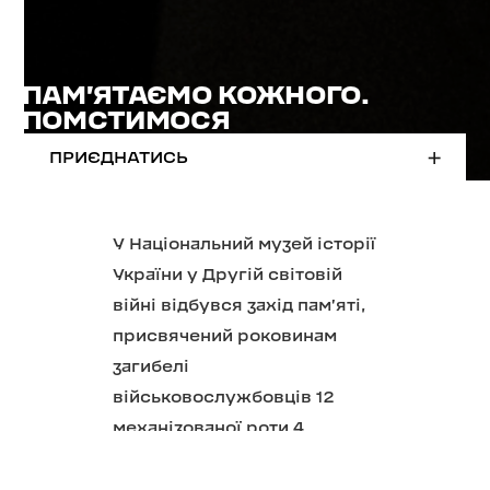
ПАМʼЯТАЄМО КОЖНОГО.
ПОМСТИМОСЯ
ПРИЄДНАТИСЬ
У
Національний музей історії
України у Другій світовій
війні відбувся захід пам’яті,
присвячений роковинам
загибелі
військовослужбовців 12
механізованої роти 4
механізованого батальйону
Окремої президентської