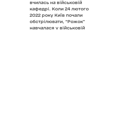
вчилась на військовій
кафедрі. Коли 24 лютого
2022 року Київ почали
обстрілювати, “Рожок”
навчалася у військовій
академії.
Дівчина народилась і
провела своє дитинство у
Десні — військовому
містечку поруч з
однойменним полігоном.
Дочка танкіста, вона звикла
до звуків війни. Але не
звикла до того, що ці звуки
стрясають небо столиці.
Поліна працює лікарем на
медичному пункті 3-го
механізованого батальйону.
Найбільше уваги вона
приділяє тренуванню бійців.