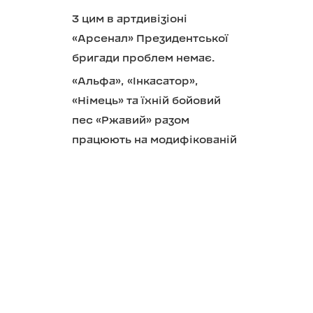
З цим в артдивізіоні
«Арсенал» Президентської
бригади проблем немає.
«Альфа», «Інкасатор»,
«Німець» та їхній бойовий
пес «Ржавий» разом
працюють на модифікованій
системі 2С3 «Акація»
калібру 152 мм. Хоча це і не
нова техніка натівського
зразка, ця гармата —
ефективна самохідна
артилерійська установка,
яка більш ніж здатна
«навести шуму» та влучно