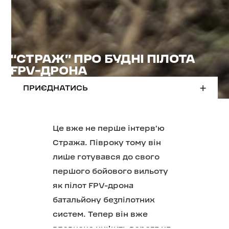
“СТРАЖ” ПРО БУДНІ ПІЛОТА
FPV-ДРОНА
ПРИЄДНАТИСЬ
Це вже не перше інтервʼю
Стража. Півроку тому він
лише готувався до свого
першого бойового вильоту
як пілот FPV-дрона
батальйону безпілотних
систем. Тепер він вже
впевнено нищить ворога на