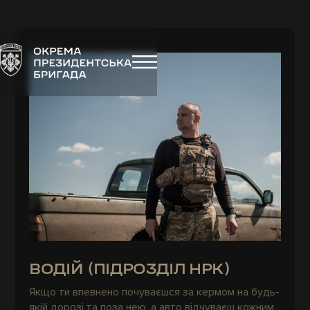
[ 01 ]
ВОДІЙ (ПІДРОЗДІЛ НРК)
Якщо ти впевнено почуваєшся за кермом на будь-
якій дорозі та поза нею, а авто відчуваєш кожним