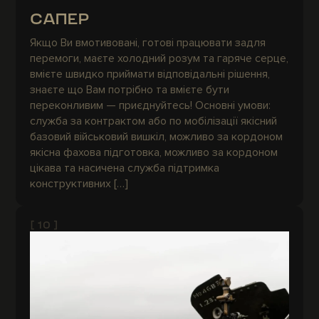
САПЕР
Якщо Ви вмотивовані, готові працювати задля
перемоги, маєте холодний розум та гаряче серце,
вмієте швидко приймати відповідальні рішення,
знаєте що Вам потрібно та вмієте бути
переконливим — приєднуйтесь! Основні умови:
служба за контрактом або по мобілізації якісний
базовий військовий вишкіл, можливо за кордоном
якісна фахова підготовка, можливо за кордоном
цікава та насичена служба підтримка
конструктивних […]
[ 10 ]