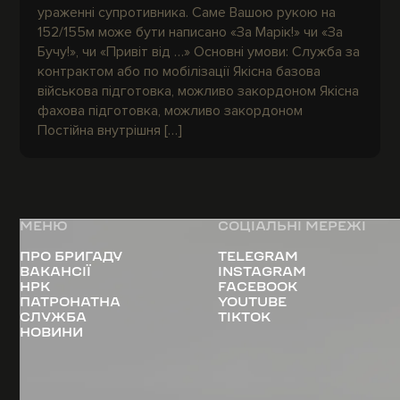
ураженні супротивника. Саме Вашою рукою на
152/155м може бути написано «За Марік!» чи «За
Бучу!», чи «Привіт від …» Основні умови: Служба за
контрактом або по мобілізації Якісна базова
військова підготовка, можливо закордоном Якісна
фахова підготовка, можливо закордоном
Постійна внутрішня […]
МЕНЮ
СОЦІАЛЬНІ МЕРЕЖІ
ПРО БРИГАДУ
TELEGRAM
ВАКАНСІЇ
INSTAGRAM
НРК
FACEBOOK
ПАТРОНАТНА
YOUTUBE
СЛУЖБА
TIKTOK
НОВИНИ