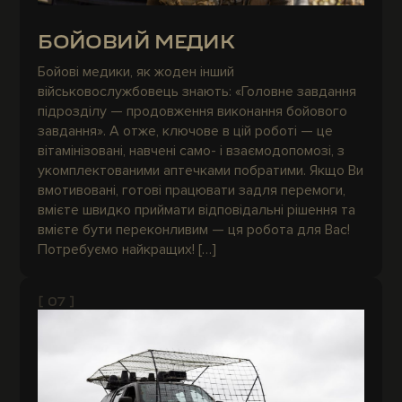
БОЙОВИЙ МЕДИК
Бойові медики, як жоден інший
військовослужбовець знають: «Головне завдання
підрозділу — продовження виконання бойового
завдання». А отже, ключове в цій роботі — це
вітамінізовані, навчені само- і взаємодопомозі, з
укомплектованими аптечками побратими. Якщо Ви
вмотивовані, готові працювати задля перемоги,
вмієте швидко приймати відповідальні рішення та
вмієте бути переконливим — ця робота для Вас!
Потребуємо найкращих! […]
[ 07 ]