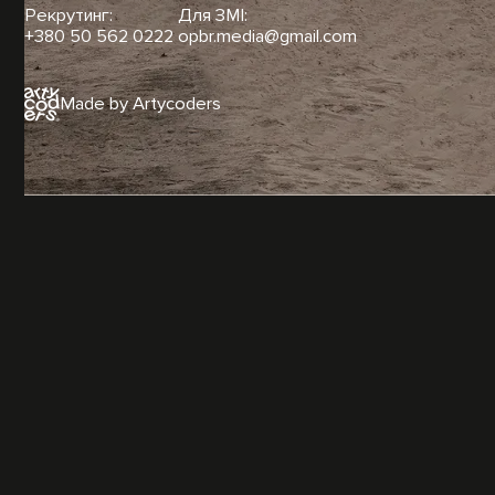
Рекрутинг:
Для ЗМІ:
+380 50 562 0222
opbr.media@gmail.com
Made by Artycoders