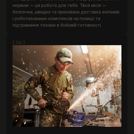
нервом — ця робота для тебе. Твоя місія —
безпечна, швидка та прихована доставка екіпажів
і роботизованих комплексів на позиції та
підтримання техніки в бойовій готовності.
[ 02 ]