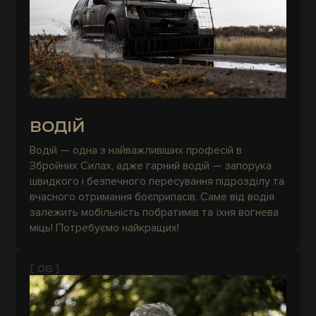
ВОДІЙ
Водій — одна з найважливіших професій в
Збройних Силах, адже гарний водій — запорука
швидкого і безпечного пересування підрозділу та
вчасного отримання боєприпасів. Саме від водія
залежить мобільність побратимів та їхня вогнева
міць! Потребуємо найкращих!
[ 08 ]